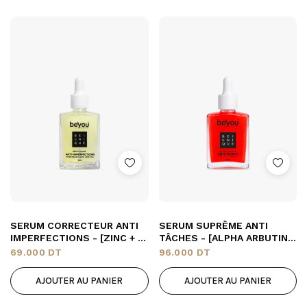
SERUM CORRECTEUR ANTI
SERUM SUPRÊME ANTI
IMPERFECTIONS - [ZINC + A.
TÂCHES - [ALPHA ARBUTINE
SALYCILIQUE]
+ VITAMINE C]
69.000
DT
96.000
DT
AJOUTER AU PANIER
AJOUTER AU PANIER