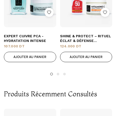
EXPERT CUIVRE PCA -
SHINE & PROTECT – RITUEL
HYDRATATION INTENSE
ÉCLAT & DÉFENSE
QUOTIDIENNE / PEAUX
107.000
DT
124.000
DT
SÈCHES ET NORMALES
AJOUTER AU PANIER
AJOUTER AU PANIER
Produits Récemment Consultés