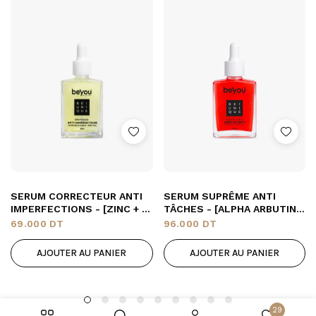
SERUM CORRECTEUR ANTI
SERUM SUPRÊME ANTI
IMPERFECTIONS - [ZINC + A.
TÂCHES - [ALPHA ARBUTINE
SALYCILIQUE]
+ VITAMINE C]
69.000
DT
96.000
DT
AJOUTER AU PANIER
AJOUTER AU PANIER
29