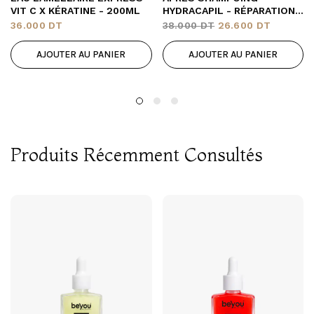
VIT C X KÉRATINE - 200ML
HYDRACAPIL - RÉPARATION,
DÉMÊLAGE & BRILLANCE
36.000
DT
38.000
DT
26.600
DT
AJOUTER AU PANIER
AJOUTER AU PANIER
Produits Récemment Consultés