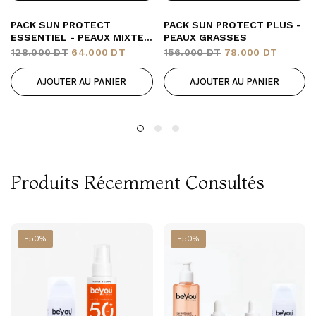
PACK SUN PROTECT
PACK SUN PROTECT PLUS -
ESSENTIEL - PEAUX MIXTES
PEAUX GRASSES
À GRASSES
128.000
DT
64.000
DT
156.000
DT
78.000
DT
AJOUTER AU PANIER
AJOUTER AU PANIER
Produits Récemment Consultés
-50%
-50%