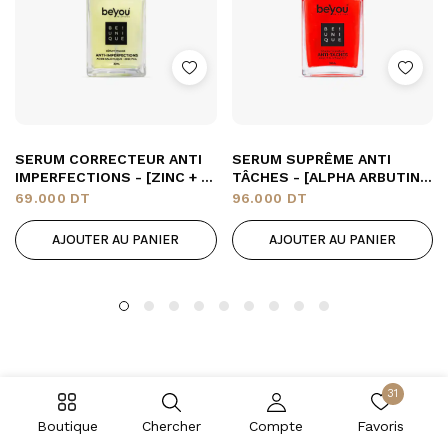
SERUM CORRECTEUR ANTI
SERUM SUPRÊME ANTI
IMPERFECTIONS - [ZINC + A.
TÂCHES - [ALPHA ARBUTINE
SALYCILIQUE]
+ VITAMINE C]
69.000
DT
96.000
DT
AJOUTER AU PANIER
AJOUTER AU PANIER
31
Boutique
Chercher
Compte
Favoris