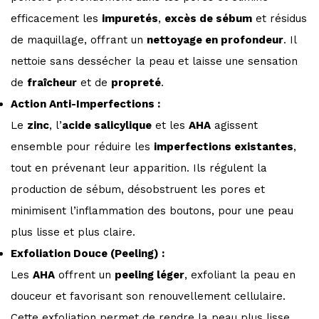
efficacement les
impuretés
,
excès de sébum
et résidus
de maquillage, offrant un
nettoyage en profondeur
. Il
nettoie sans dessécher la peau et laisse une sensation
de
fraîcheur
et de
propreté
.
Action Anti-Imperfections :
Le
zinc
, l’
acide salicylique
et les
AHA
agissent
ensemble pour réduire les
imperfections existantes
,
tout en prévenant leur apparition. Ils régulent la
production de sébum, désobstruent les pores et
minimisent l’inflammation des boutons, pour une peau
plus lisse et plus claire.
Exfoliation Douce (Peeling) :
Les
AHA
offrent un
peeling léger
, exfoliant la peau en
douceur et favorisant son renouvellement cellulaire.
Cette exfoliation permet de rendre la peau plus lisse,