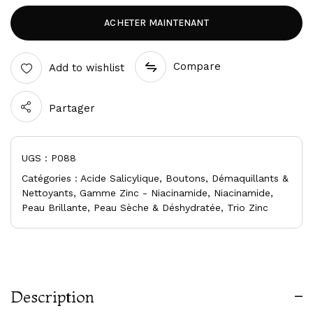
ACHETER MAINTENANT
Compare
Add to wishlist
Partager
UGS :
P088
Catégories :
Acide Salicylique
,
Boutons
,
Démaquillants &
Nettoyants
,
Gamme Zinc - Niacinamide
,
Niacinamide
,
Peau Brillante
,
Peau Sèche & Déshydratée
,
Trio Zinc
Description