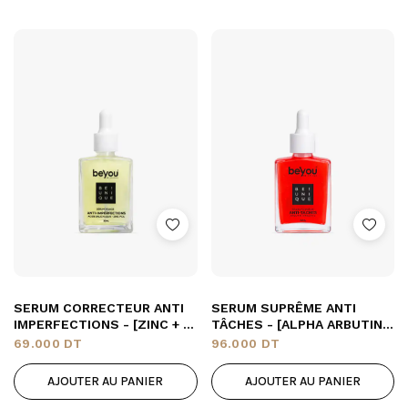
SERUM CORRECTEUR ANTI
SERUM SUPRÊME ANTI
IMPERFECTIONS - [ZINC + A.
TÂCHES - [ALPHA ARBUTINE
SALYCILIQUE]
+ VITAMINE C]
69.000
DT
96.000
DT
AJOUTER AU PANIER
AJOUTER AU PANIER