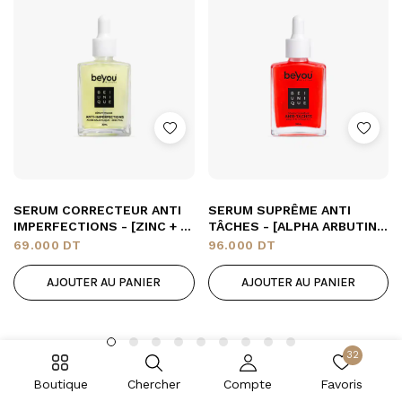
SERUM CORRECTEUR ANTI
SERUM SUPRÊME ANTI
IMPERFECTIONS - [ZINC + A.
TÂCHES - [ALPHA ARBUTINE
SALYCILIQUE]
+ VITAMINE C]
69.000
DT
96.000
DT
AJOUTER AU PANIER
AJOUTER AU PANIER
32
Boutique
Chercher
Compte
Favoris