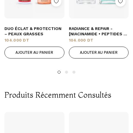
DUO ÉCLAT & PROTECTION
RADIANCE & REPAIR -
– PEAUX GRASSES
[NIACINAMIDE • PEPTIDES •
CUIVRE]
104.000
DT
104.000
DT
AJOUTER AU PANIER
AJOUTER AU PANIER
Produits Récemment Consultés