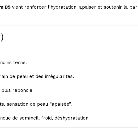
m B5
vient renforcer l’hydratation, apaiser et soutenir la ba
)
moins terne.
ain de peau et des irrégularités.
 plus rebondie.
nts, sensation de peau “apaisée”.
nque de sommeil, froid, déshydratation.