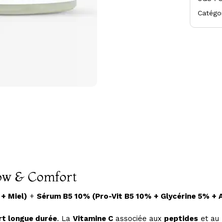
Catégo
w & Comfort
+ Miel)
+
Sérum B5 10% (Pro-Vit B5 10% + Glycérine 5% + 
rt longue durée
. La
Vitamine C
associée aux
peptides
et au