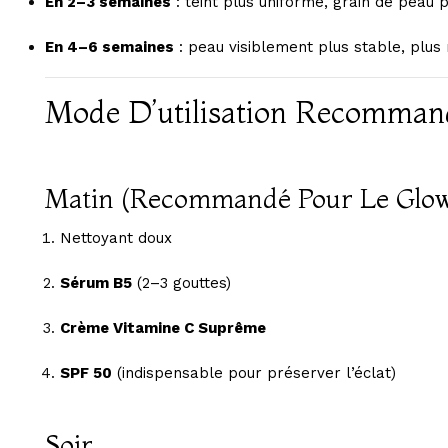
En 2–3 semaines
: teint plus uniforme, grain de peau p
En 4–6 semaines
: peau visiblement plus stable, plus 
Mode D’utilisation Recommand
Matin (recommandé Pour Le Glo
Nettoyant doux
Sérum B5
(2–3 gouttes)
Crème Vitamine C Suprême
SPF 50
(indispensable pour préserver l’éclat)
Soir