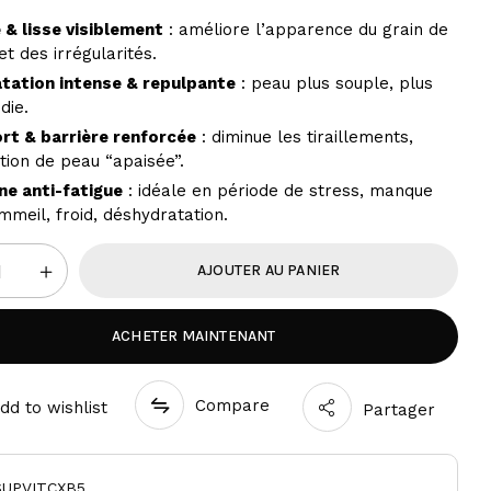
.
NIACINAMIDE
APAISANT
ML
STIMULE LA
CROISSANCE
e & lisse visiblement
: améliore l’apparence du grain de
et des irrégularités.
tation intense & repulpante
: peau plus souple, plus
die.
rt & barrière renforcée
: diminue les tiraillements,
tion de peau “apaisée”.
ne anti-fatigue
: idéale en période de stress, manque
mmeil, froid, déshydratation.
AJOUTER AU PANIER
ACHETER MAINTENANT
Compare
dd to wishlist
Partager
SUPVITCXB5