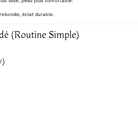
lus lisse, peau plus confortable.
rebondie, éclat durable.
é (routine Simple)
w)