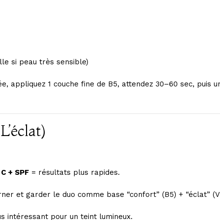
le si peau très sensible)
e, appliquez 1 couche fine de B5, attendez 30–60 sec, puis un
’éclat)
 C + SPF
= résultats plus rapides.
erner et garder le duo comme base “confort” (B5) + “éclat” (Vi
s intéressant pour un teint lumineux.