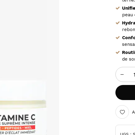
terne
SALYCILIQUE]
ASSOUPLISSANT
250ML
BRILLANCE
Unifi
peau 
Hydra
rebon
Confo
sensa
Routi
de so
A
UGS :