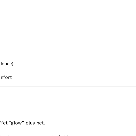
douce)
onfort
ffet “glow” plus net.