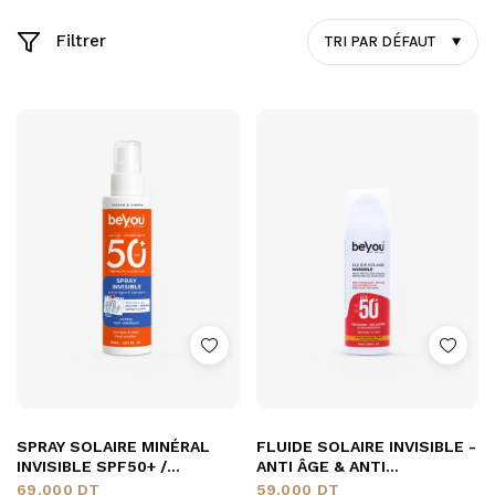
Filtrer
TRI PAR DÉFAUT
SPRAY SOLAIRE MINÉRAL
FLUIDE SOLAIRE INVISIBLE -
INVISIBLE SPF50+ /
ANTI ÂGE & ANTI
ADULTES & ENFANTS -
PIGMENTATION SPF50+ /
69.000
DT
59.000
DT